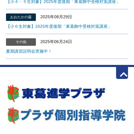
【小４・５生対象】2025年度後期「東葛飾中受検対策講座」
2025年08月29日
おおたかの森
【小６生対象】2025年度後期「東葛飾中受検対策講座」
2025年06月24日
その他
夏期講習説明会実施中！
keyboard_arrow_up