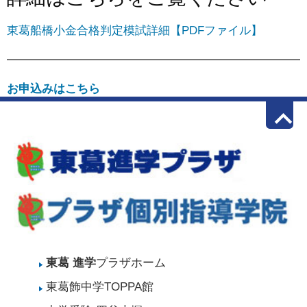
東葛船橋小金合格判定模試詳細【PDFファイル】
お申込みはこちら
keyboard_arrow_up
東葛 進学
プラザホーム
東葛飾中学TOPPA館