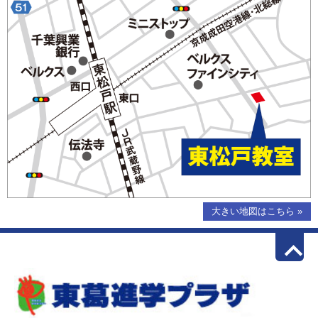
大きい地図はこちら »
keyboard_arrow_up