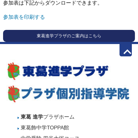
参加表は下記からダウンロードできます。
参加表を印刷する
東葛進学プラザのご案内はこちら
keyboard_arrow_up
東葛 進学
プラザホーム
東葛飾中学TOPPA館