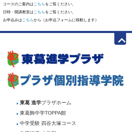
コースのご案内は
こちら
をご覧ください。

日時・開講教室は
こちら
をご覧ください。

お申込みは
こちら
から（お申込フォームに移動します）
keyboard_arrow_up
東葛 進学
プラザホーム
東葛飾中学TOPPA館
中学受験 四谷大塚コース